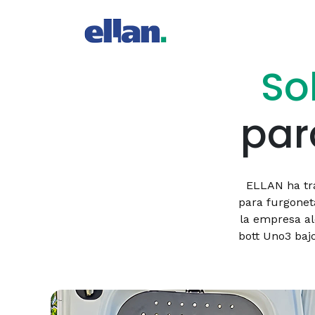
So
para
ELLAN ha tra
para furgoneta
la empresa al
bott Uno3 bajo