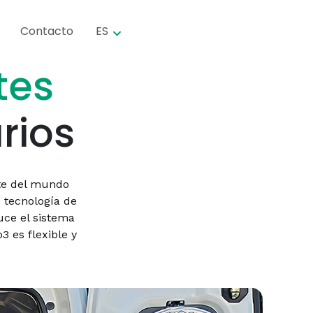
Contacto
ES
tes
ários
nte del mundo
o tecnología de
uce el sistema
3 es flexible y