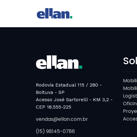
So
Mobil
Rodovia Estadual 115 / 280 -
Mobili
Boituva - SP
Logís
Acesso José Sartorelli - KM 3,2 -
Oficin
CEP 18.555-225
Proye
Acces
vendas@ellan.com.br
(15) 98145-0786