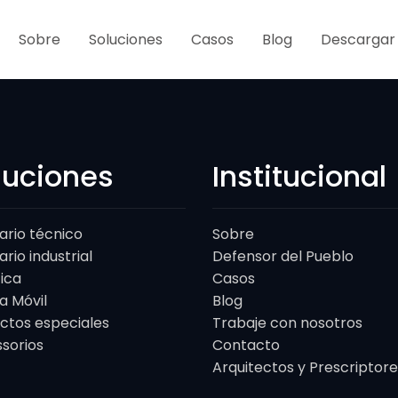
Sobre
Soluciones
Casos
Blog
Descargar
luciones
Institucional
iario técnico
Sobre
ario industrial
Defensor del Pueblo
tica
Casos
a Móvil
Blog
ctos especiales
Trabaje con nosotros
sorios
Contacto
Arquitectos y Prescriptore