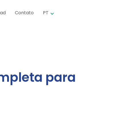
oad
Contato
PT
ompleta para